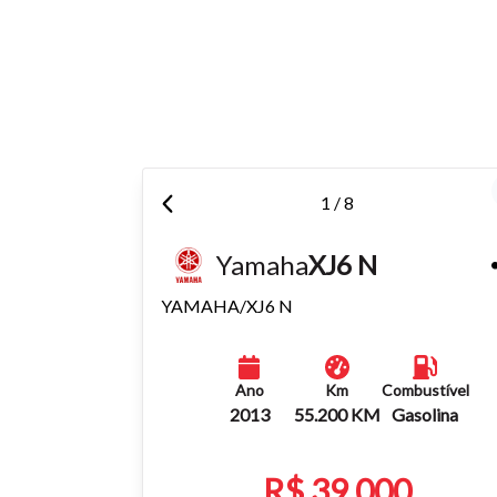
Tamanh
Para aum
aumentar
1 / 8
Yamaha
XJ6 N
YAMAHA/XJ6 N
Ano
Km
Combustível
2013
55.200 KM
Gasolina
R$ 39.000