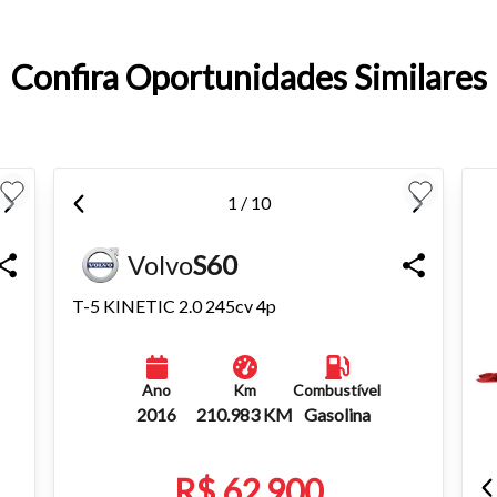
Confira Oportunidades Similares
o do texto
entar ou diminuir a fonte em nosso site, utilize os atalhos Ctrl+ (
) e Ctrl- (para diminuir) no seu teclado.
1 / 10
Volvo
S60
T-5 KINETIC 2.0 245cv 4p
Ano
Km
Combustível
2016
210.983 KM
Gasolina
R$ 62.900