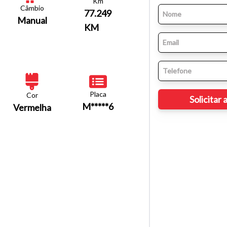
Km
Câmbio
77.249
Manual
KM
Placa
Cor
M*****6
Vermelha