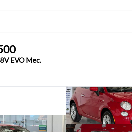
500
x 8V EVO Mec.