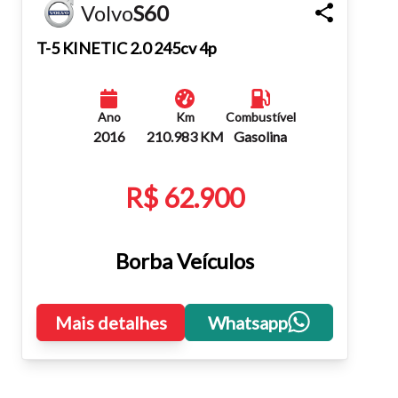
Volvo
S60
Fechar
T-5 KINETIC 2.0 245cv 4p
Ano
Km
Combustível
2016
210.983 KM
Gasolina
R$ 62.900
Borba Veículos
Mais detalhes
Whatsapp