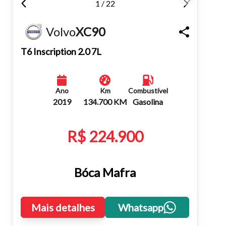
1 / 22
Fechar
Volvo
XC90
T6 Inscription 2.0 7L
Ano
Km
Combustível
2019
134.700 KM
Gasolina
R$ 224.900
Bóca Mafra
Mais detalhes
Whatsapp