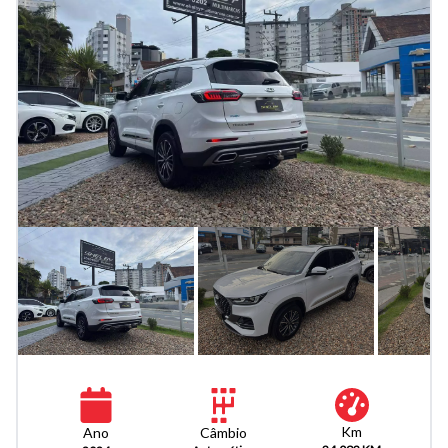
Km
Câmbio
Ano