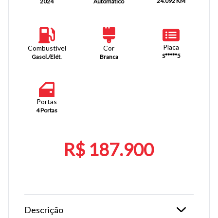
24.092 KM
Automático
2024
Placa
Combustível
Cor
S*****5
Gasol./Elét.
Branca
Portas
4 Portas
R$ 187.900
Descrição