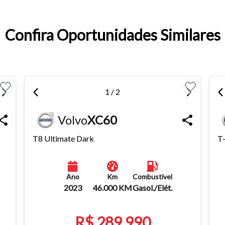
entar ou diminuir a fonte em nosso site, utilize os atalhos Ctrl+ (
) e Ctrl- (para diminuir) no seu teclado.
Confira Oportunidades Similares
1 / 2
Volvo
XC60
T8 Ultimate Dark
T-
Ano
Km
Combustível
2023
46.000 KM
Gasol./Elét.
R$ 289.990