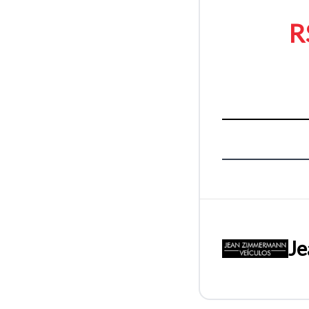
R
Je
Tamanh