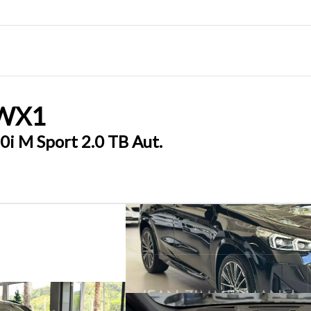
W
X1
i M Sport 2.0 TB Aut.