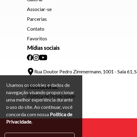
Associar-se
Parcerias
Contato
Favoritos
Mídias sociais
Rua Doutor Pedro Zimmermann, 1001 - Sala 61, 
Usamos os cookies e dados de
Institucional:
navegação visando proporcionar
Política de Privacidade
uma melhor experiência durante
o uso do site. Ao continuar, você
concorda com nossa
Política de
Privacidade.