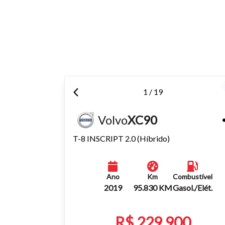
Para aum
aumentar
1 / 19
Volvo
XC90
T-8 INSCRIPT 2.0 (Híbrido)
Ano
Km
Combustível
2019
95.830 KM
Gasol./Elét.
R$ 229.900