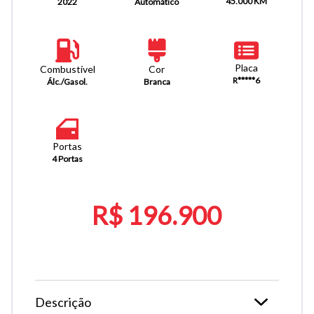
45.000 KM
Automático
2022
Placa
Combustível
Cor
R*****6
Álc./Gasol.
Branca
Portas
4 Portas
R$ 196.900
Descrição