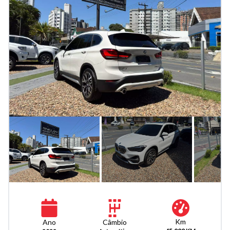
Km
Câmbio
Ano