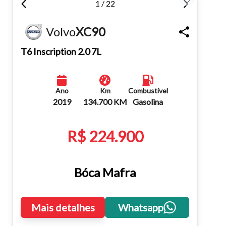
1 / 22
Fechar
Volvo
XC90
T6 Inscription 2.0 7L
Ano
Km
Combustível
2019
134.700 KM
Gasolina
R$ 224.900
Bóca Mafra
Mais detalhes
Whatsapp