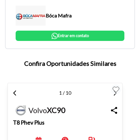
Bóca Mafra
Entrar em contato
Confira Oportunidades Similares
Tamanho do texto
1 / 10
Para aumentar ou diminuir a fonte em nosso site, utilize os
atalhos Ctrl+ (para aumentar) e Ctrl- (para diminuir) no seu
Volvo
XC90
teclado.
T8 Phev Plus
Fechar