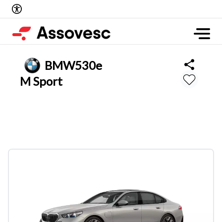
BMW
530e
M Sport