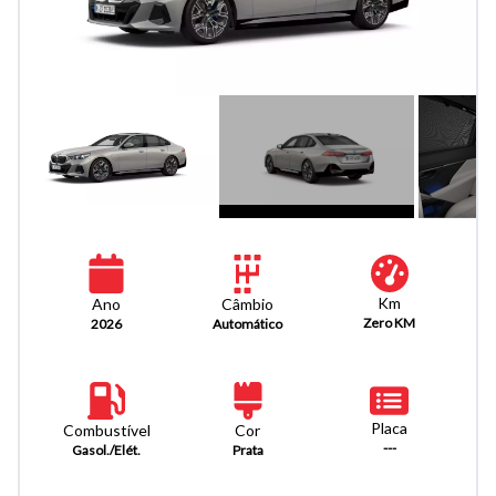
Km
Câmbio
Ano
Zero KM
Automático
2026
Placa
Combustível
Cor
---
Gasol./Elét.
Prata