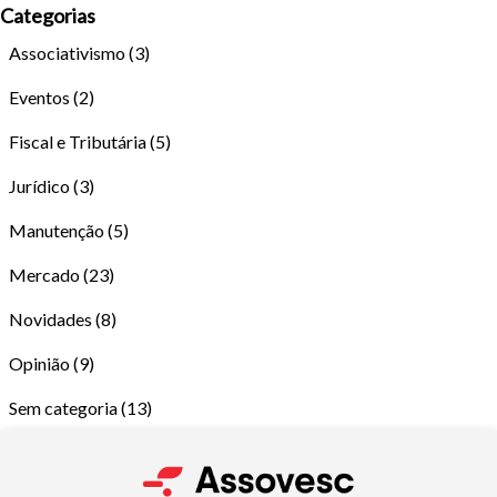
Categorias
Associativismo
(3)
Eventos
(2)
Fiscal e Tributária
(5)
Jurídico
(3)
Manutenção
(5)
Tamanho do texto
Mercado
(23)
Para aumentar ou diminuir a fonte em nosso site, utilize os
Novidades
(8)
atalhos Ctrl+ (para aumentar) e Ctrl- (para diminuir) no seu
teclado.
Opinião
(9)
Sem categoria
(13)
Fechar