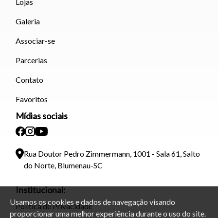
Lojas
Galeria
Associar-se
Parcerias
Contato
Favoritos
Mídias sociais
Rua Doutor Pedro Zimmermann, 1001 - Sala 61, Salto
do Norte, Blumenau-SC
Institucional:
Usamos os cookies e dados de navegação visando
Política de Privacidade
proporcionar uma melhor experiência durante o uso do site.