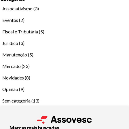
Associativismo
(3)
Eventos
(2)
Fiscal e Tributária
(5)
Jurídico
(3)
Manutenção
(5)
Tamanho do texto
Mercado
(23)
Novidades
(8)
Para aumentar ou diminuir a fonte em nosso site, utilize os
atalhos Ctrl+ (para aumentar) e Ctrl- (para diminuir) no seu
Opinião
(9)
teclado.
Sem categoria
(13)
Fechar
Marcas mais buscadas