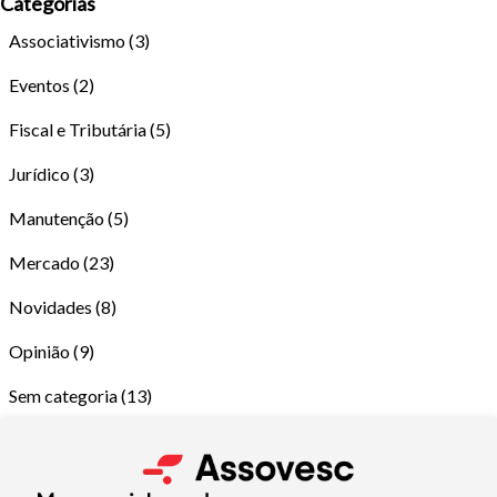
Categorias
Associativismo
(3)
Eventos
(2)
Fiscal e Tributária
(5)
Jurídico
(3)
Manutenção
(5)
Tamanho do texto
Mercado
(23)
Para aumentar ou diminuir a fonte em nosso site, utilize os
Novidades
(8)
atalhos Ctrl+ (para aumentar) e Ctrl- (para diminuir) no seu
Opinião
(9)
teclado.
Sem categoria
(13)
Fechar