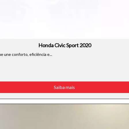
) e Ctrl- (para diminuir) no seu teclado.
Honda Civic Sport 2020
 une conforto, eficiência e...
Saiba mais