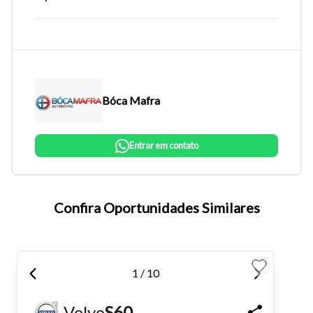
Bóca Mafra
Entrar em contato
Tamanho do texto
Confira Oportunidades Similares
Para aumentar ou diminuir a fonte em nosso site, utilize os
atalhos Ctrl+ (para aumentar) e Ctrl- (para diminuir) no seu
1 / 10
teclado.
Volvo
S60