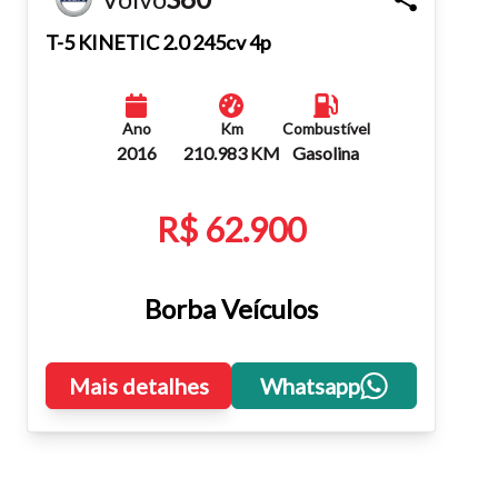
Fechar
T-5 KINETIC 2.0 245cv 4p
Ano
Km
Combustível
2016
210.983 KM
Gasolina
R$ 62.900
Borba Veículos
Mais detalhes
Whatsapp