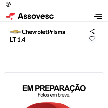
Chevrolet
Prisma
LT 1.4