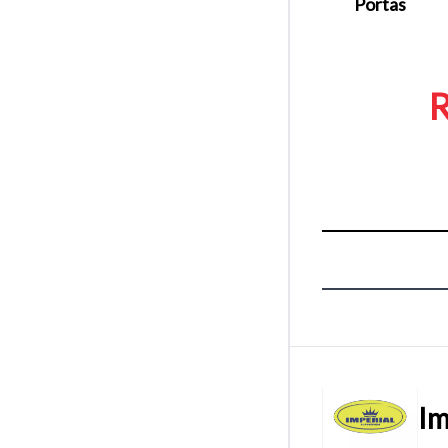
Portas
R
Im
Tamanh