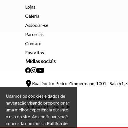
Lojas
Galeria
Associar-se
Parcerias
Contato
Favoritos
Mídias sociais
Rua Doutor Pedro Zimmermann, 1001 - Sala 61, 
Usamos os cookies e dados de
Institucional:
navegação visando proporcionar
Política de Privacidade
uma melhor experiência durante
o uso do site. Ao continuar, você
concorda com nossa
Política de