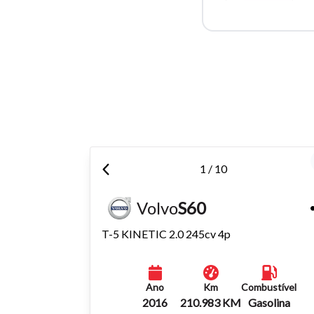
Para aum
aumentar
1 / 10
Volvo
S60
T-5 KINETIC 2.0 245cv 4p
Ano
Km
Combustível
2016
210.983 KM
Gasolina