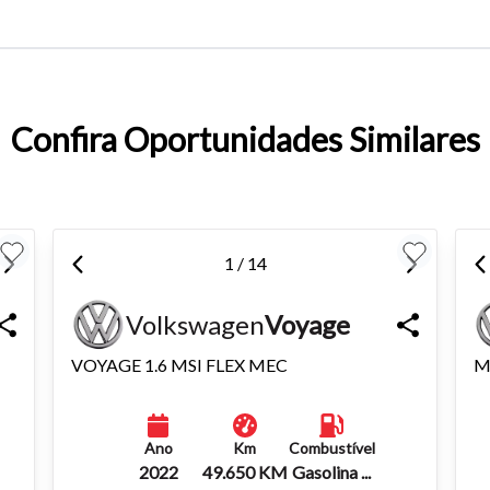
entar ou diminuir a fonte em nosso site, utilize os atalhos Ctrl+ (
) e Ctrl- (para diminuir) no seu teclado.
Confira Oportunidades Similares
1 / 14
Volkswagen
Voyage
VOYAGE 1.6 MSI FLEX MEC
M
Ano
Km
Combustível
2022
49.650 KM
Gasolina ...