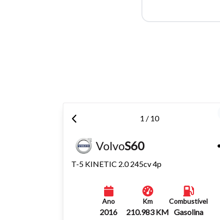
Para aum
aumentar
1 / 10
Volvo
S60
T-5 KINETIC 2.0 245cv 4p
Ano
Km
Combustível
2016
210.983 KM
Gasolina