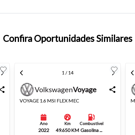
entar ou diminuir a fonte em nosso site, utilize os atalhos Ctrl+ (
) e Ctrl- (para diminuir) no seu teclado.
Confira Oportunidades Similares
1 / 14
Volkswagen
Voyage
VOYAGE 1.6 MSI FLEX MEC
M
Ano
Km
Combustível
2022
49.650 KM
Gasolina ...