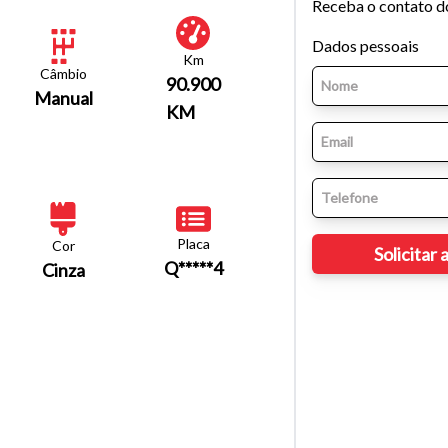
Receba o contato d
Dados pessoais
Km
Câmbio
90.900
Manual
KM
Placa
Cor
Q*****4
Cinza