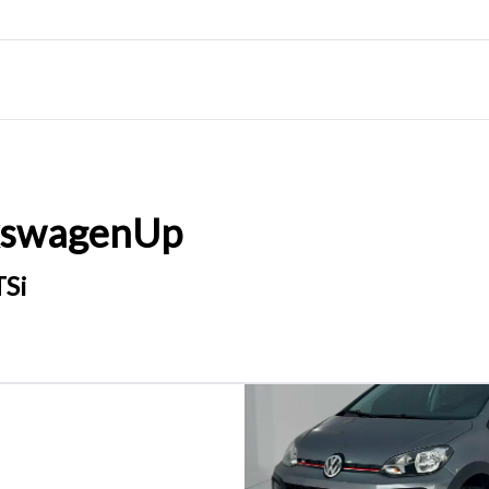
kswagen
Up
TSi