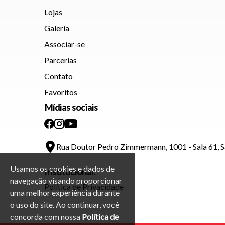
Lojas
Galeria
Associar-se
Parcerias
Contato
Favoritos
Mídias sociais
Rua Doutor Pedro Zimmermann, 1001 - Sala 61, 
Usamos os cookies e dados de
Institucional:
navegação visando proporcionar
Política de Privacidade
uma melhor experiência durante
o uso do site. Ao continuar, você
concorda com nossa
Política de