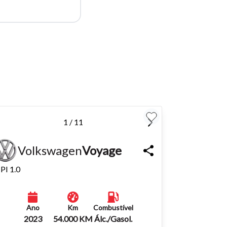
para
Fechar
1 / 11
Volkswagen
Voyage
PI 1.0
Ano
Km
Combustível
2023
54.000 KM
Álc./Gasol.