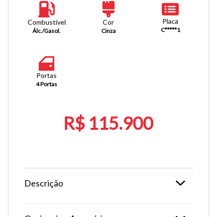
Placa
Combustível
Cor
C*****1
Álc./Gasol.
Cinza
Portas
4 Portas
R$ 115.900
Descrição