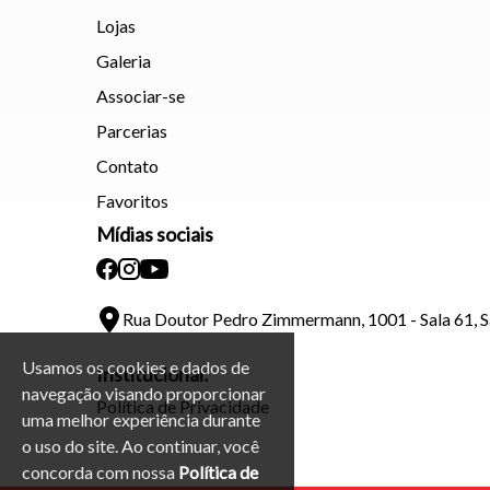
Lojas
Galeria
Associar-se
Parcerias
Contato
Favoritos
Mídias sociais
Rua Doutor Pedro Zimmermann, 1001 - Sala 61, 
Usamos os cookies e dados de
Institucional:
navegação visando proporcionar
Política de Privacidade
uma melhor experiência durante
o uso do site. Ao continuar, você
concorda com nossa
Política de