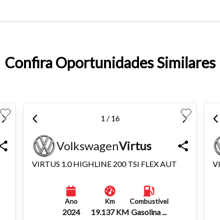
entar ou diminuir a fonte em nosso site, utilize os atalhos Ctrl+ (
) e Ctrl- (para diminuir) no seu teclado.
Confira Oportunidades Similares
1 / 16
Volkswagen
Virtus
VIRTUS 1.0 HIGHLINE 200 TSI FLEX AUT
V
Ano
Km
Combustível
2024
19.137 KM
Gasolina ...