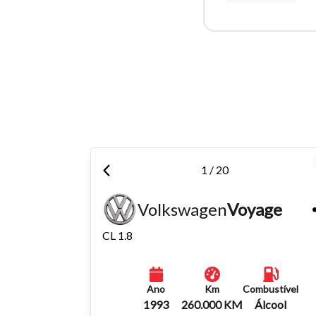
Para aum
aumentar
1 / 20
Volkswagen
Voyage
CL 1.8
Ano
Km
Combustível
1993
260.000 KM
Álcool