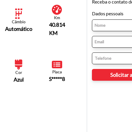
Receba o contato d
Dados pessoais
Km
Câmbio
40.814
Automático
KM
Placa
Cor
S*****8
Azul