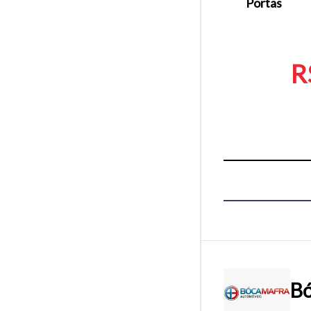
Portas
R
Bó
Tamanh