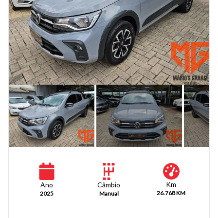
Km
Câmbio
Ano
26.768 KM
Manual
2025