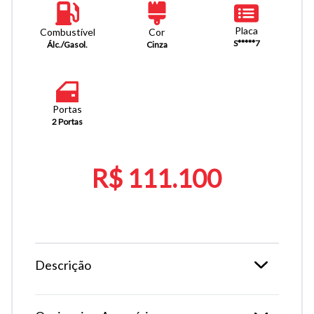
Placa
Combustível
Cor
S*****7
Álc./Gasol.
Cinza
Portas
2 Portas
R$ 111.100
Descrição