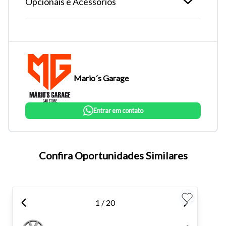
Opcionais e Acessórios
Mario´s Garage
Entrar em contato
Tamanho do texto
Confira Oportunidades Similares
Para aumentar ou diminuir a fonte em nosso site, utilize os
atalhos Ctrl+ (para aumentar) e Ctrl- (para diminuir) no seu
1 / 20
teclado.