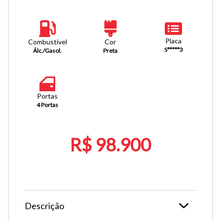
Placa
Combustível
Cor
S*****3
Álc./Gasol.
Preta
Portas
4 Portas
R$ 98.900
Descrição