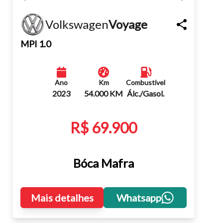
Fechar
Volkswagen
Voyage
MPI 1.0
Ano
Km
Combustível
2023
54.000 KM
Álc./Gasol.
R$ 69.900
Bóca Mafra
Mais detalhes
Whatsapp