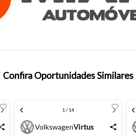
o do texto
entar ou diminuir a fonte em nosso site, utilize os atalhos Ctrl+ (
) e Ctrl- (para diminuir) no seu teclado.
Confira Oportunidades Similares
1 / 14
Volkswagen
Virtus