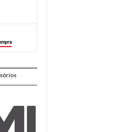
compra
sórios