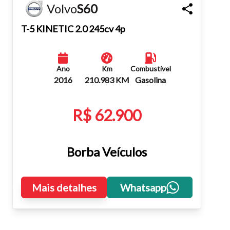
Volvo
S60
Fechar
T-5 KINETIC 2.0 245cv 4p
Ano
Km
Combustível
2016
210.983 KM
Gasolina
R$ 62.900
Borba Veículos
Mais detalhes
Whatsapp