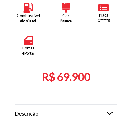
Placa
Combustível
Cor
Q*****8
Álc./Gasol.
Branca
Portas
4 Portas
R$ 69.900
Descrição