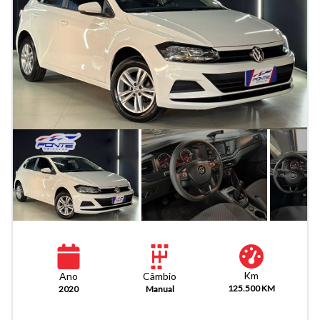
Km
Câmbio
Ano
125.500 KM
Manual
2020