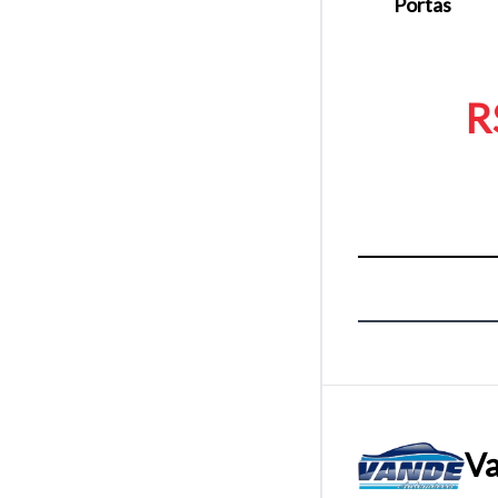
Portas
R
Va
Tamanh