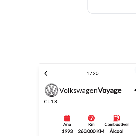
Para aum
aumentar
1 / 20
Volkswagen
Voyage
CL 1.8
Ano
Km
Combustível
1993
260.000 KM
Álcool