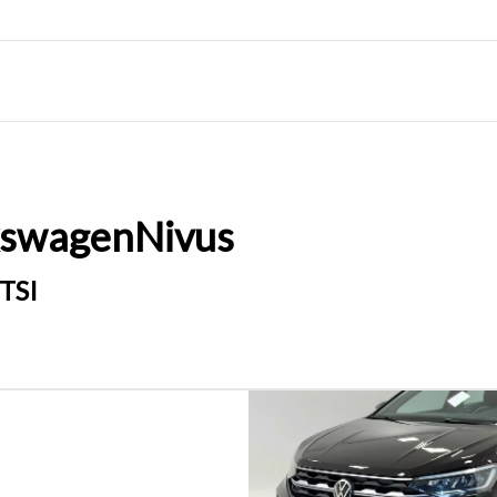
kswagen
Nivus
 TSI