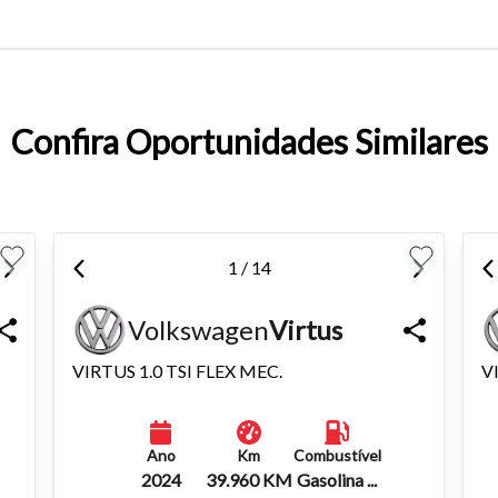
entar ou diminuir a fonte em nosso site, utilize os atalhos Ctrl+ (
) e Ctrl- (para diminuir) no seu teclado.
Confira Oportunidades Similares
1 / 14
Volkswagen
Virtus
VIRTUS 1.0 TSI FLEX MEC.
V
Ano
Km
Combustível
2024
39.960 KM
Gasolina ...