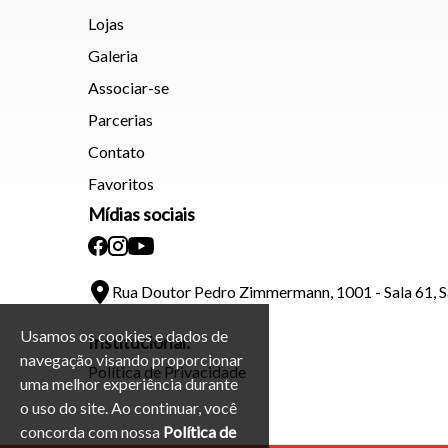
Lojas
Galeria
Associar-se
Parcerias
Contato
Favoritos
Mídias sociais
Rua Doutor Pedro Zimmermann, 1001 - Sala 61, 
Usamos os cookies e dados de
Institucional:
navegação visando proporcionar
Política de Privacidade
uma melhor experiência durante
o uso do site. Ao continuar, você
concorda com nossa
Política de