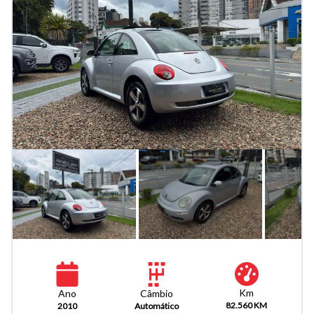
Km
Câmbio
Ano
82.560 KM
Automático
2010