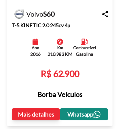
Fechar
Volvo
S60
T-5 KINETIC 2.0 245cv 4p
Ano
Km
Combustível
2016
210.983 KM
Gasolina
R$ 62.900
Borba Veículos
Mais detalhes
Whatsapp