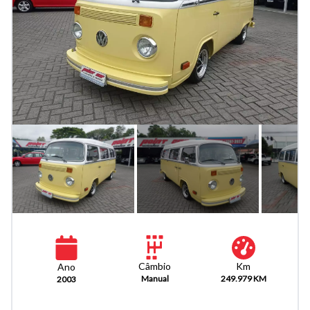
Km
Câmbio
Ano
249.979 KM
Manual
2003