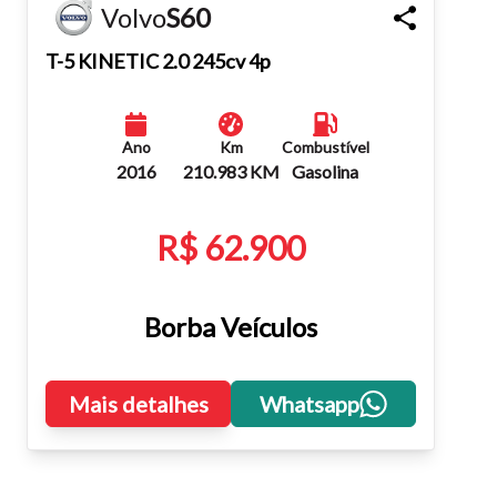
Volvo
S60
Fechar
T-5 KINETIC 2.0 245cv 4p
Ano
Km
Combustível
2016
210.983 KM
Gasolina
R$ 62.900
Borba Veículos
Mais detalhes
Whatsapp