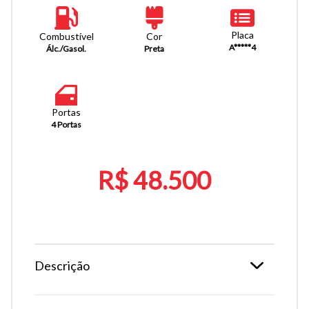
Placa
Combustível
Cor
A*****4
Álc./Gasol.
Preta
Portas
4 Portas
R$ 48.500
Descrição