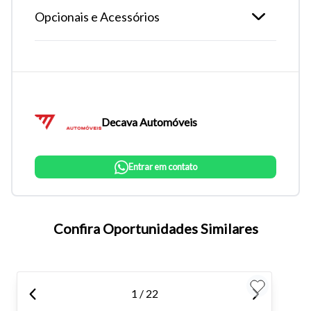
Opcionais e Acessórios
Decava Automóveis
Entrar em contato
Tamanho do texto
Confira Oportunidades Similares
Para aumentar ou diminuir a fonte em nosso site, utilize os
atalhos Ctrl+ (para aumentar) e Ctrl- (para diminuir) no seu
teclado.
1 / 22