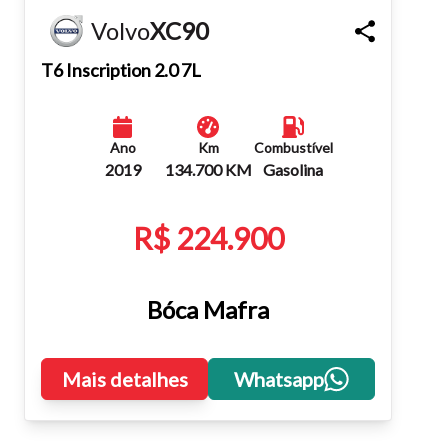
Volvo
XC90
Fechar
T6 Inscription 2.0 7L
Ano
Km
Combustível
2019
134.700 KM
Gasolina
R$ 224.900
Bóca Mafra
Mais detalhes
Whatsapp