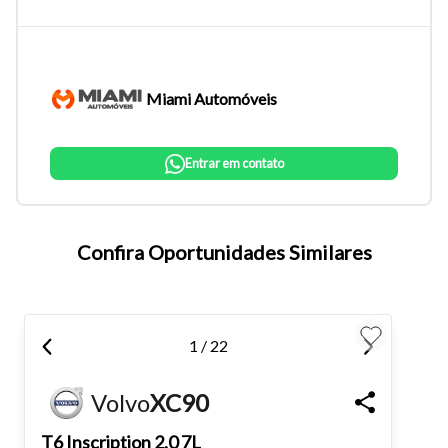
Miami Automóveis
Entrar em contato
Confira Oportunidades Similares
Tamanho do texto
Para aumentar ou diminuir a fonte em nosso site, utilize os
1 / 22
atalhos Ctrl+ (para aumentar) e Ctrl- (para diminuir) no seu
teclado.
Volvo
XC90
T6 Inscription 2.0 7L
Fechar