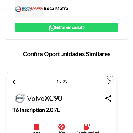
Bóca Mafra
Entrar em contato
Confira Oportunidades Similares
Tamanho do texto
1 / 22
Para aumentar ou diminuir a fonte em nosso site, utilize os
atalhos Ctrl+ (para aumentar) e Ctrl- (para diminuir) no seu
Volvo
XC90
teclado.
T6 Inscription 2.0 7L
Fechar
Ano
Km
Combustível