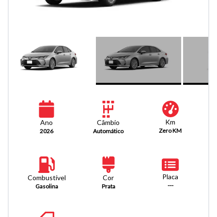
Km
Câmbio
Ano
Zero KM
Automático
2026
Placa
Combustível
Cor
---
Gasolina
Prata