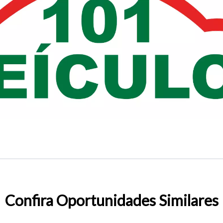
o do texto
entar ou diminuir a fonte em nosso site, utilize os atalhos Ctrl+ (
) e Ctrl- (para diminuir) no seu teclado.
Confira Oportunidades Similares