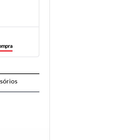
compra
sórios