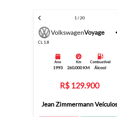
1 / 20
Volkswagen
Voyage
CL 1.8
Ano
Km
Combustível
1993
260.000 KM
Álcool
R$ 129.900
Jean Zimmermann Veículo