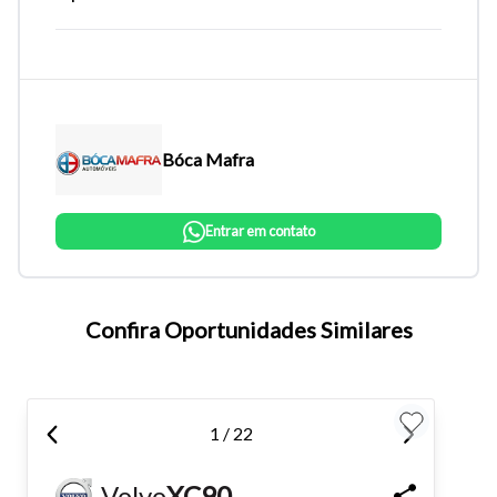
Bóca Mafra
Entrar em contato
Tamanho do texto
Confira Oportunidades Similares
Para aumentar ou diminuir a fonte em nosso site, utilize os
atalhos Ctrl+ (para aumentar) e Ctrl- (para diminuir) no seu
1 / 22
teclado.
Volvo
XC90