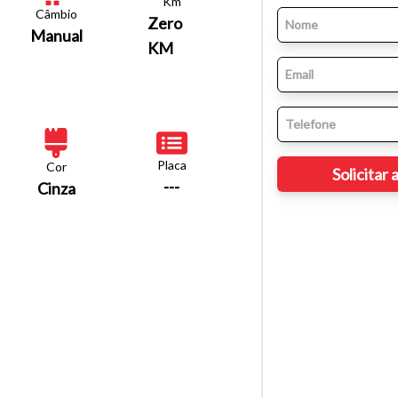
Km
Câmbio
Zero
Manual
KM
Placa
Cor
---
Cinza