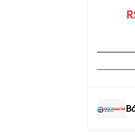
R
Bó
Tamanh