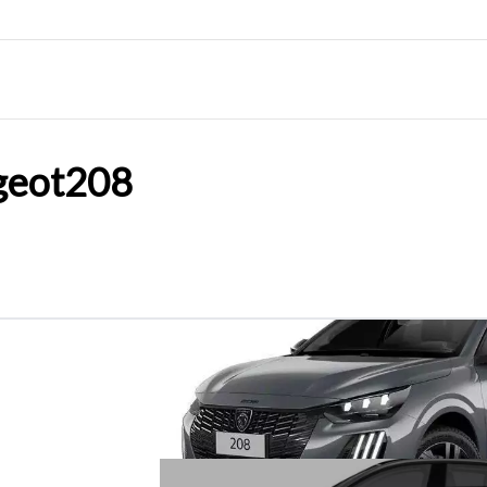
geot
208