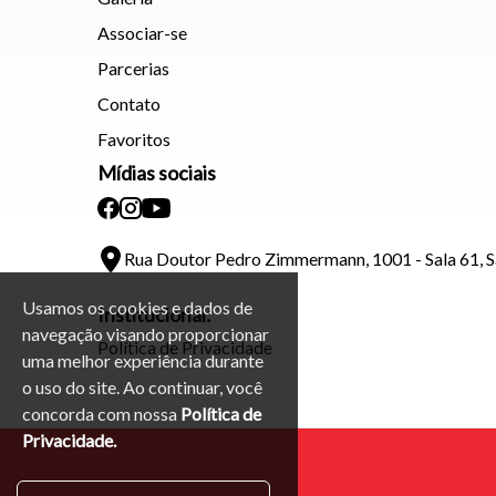
Associar-se
Parcerias
Contato
Favoritos
Mídias sociais
Rua Doutor Pedro Zimmermann, 1001 - Sala 61, 
Usamos os cookies e dados de
Institucional:
navegação visando proporcionar
Política de Privacidade
uma melhor experiência durante
o uso do site. Ao continuar, você
concorda com nossa
Política de
Privacidade.