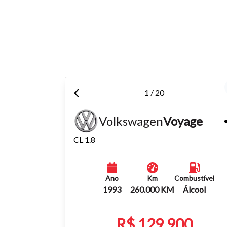
Para aum
aumentar
1 / 20
Volkswagen
Voyage
CL 1.8
Ano
Km
Combustível
1993
260.000 KM
Álcool
R$ 129.900