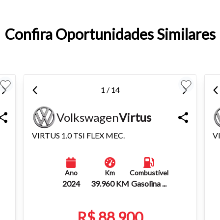
entar ou diminuir a fonte em nosso site, utilize os atalhos Ctrl+ (
) e Ctrl- (para diminuir) no seu teclado.
Confira Oportunidades Similares
1 / 14
Volkswagen
Virtus
VIRTUS 1.0 TSI FLEX MEC.
V
Ano
Km
Combustível
2024
39.960 KM
Gasolina ...
R$ 88.900