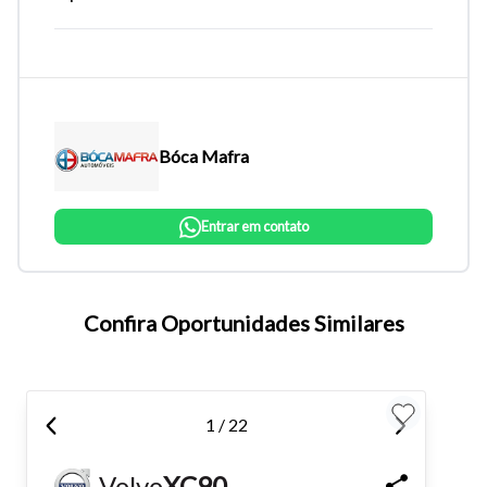
Bóca Mafra
Entrar em contato
Tamanho do texto
Confira Oportunidades Similares
Para aumentar ou diminuir a fonte em nosso site, utilize os
atalhos Ctrl+ (para aumentar) e Ctrl- (para diminuir) no seu
1 / 22
teclado.
Volvo
XC90