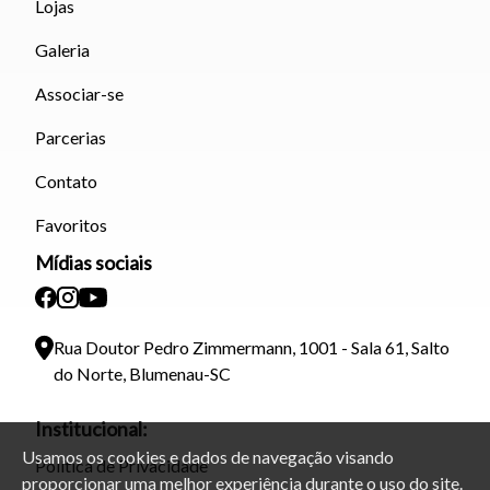
Lojas
Galeria
Associar-se
Parcerias
Contato
Favoritos
Mídias sociais
Rua Doutor Pedro Zimmermann, 1001 - Sala 61, Salto
do Norte, Blumenau-SC
Institucional:
Usamos os cookies e dados de navegação visando
Política de Privacidade
proporcionar uma melhor experiência durante o uso do site.