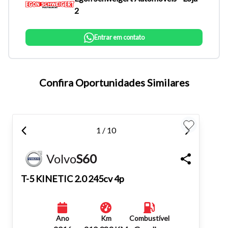
2
Entrar em contato
Confira Oportunidades Similares
Tamanho do texto
1 / 10
Para aumentar ou diminuir a fonte em nosso site, utilize os
atalhos Ctrl+ (para aumentar) e Ctrl- (para diminuir) no seu
Volvo
S60
teclado.
T-5 KINETIC 2.0 245cv 4p
Fechar
Ano
Km
Combustível