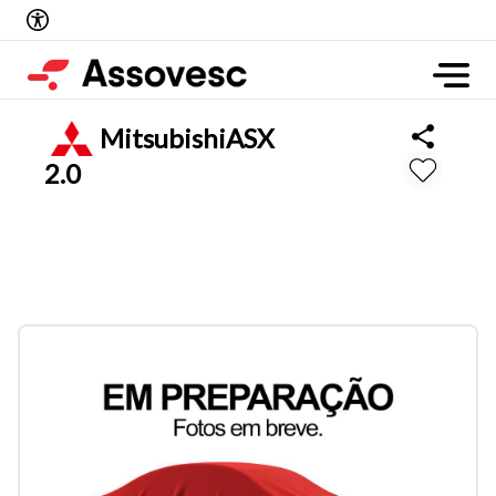
Mitsubishi
ASX
2.0