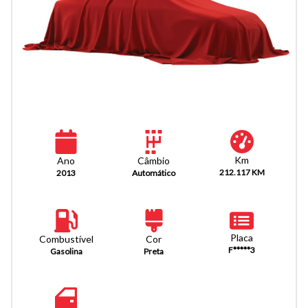
Km
Câmbio
Ano
212.117 KM
Automático
2013
Placa
Combustível
Cor
F*****3
Gasolina
Preta