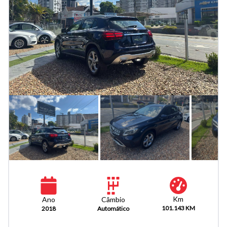
Km
Câmbio
Ano
101.143 KM
Automático
2018