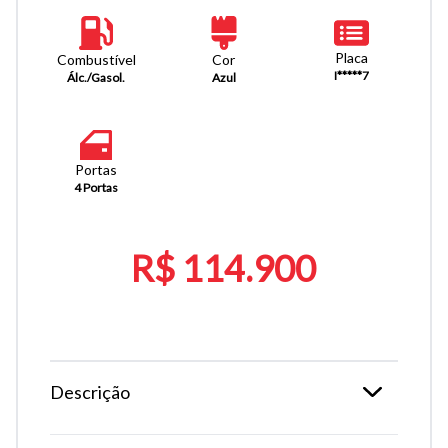
Placa
Combustível
Cor
I*****7
Álc./Gasol.
Azul
Portas
4 Portas
R$ 114.900
Descrição