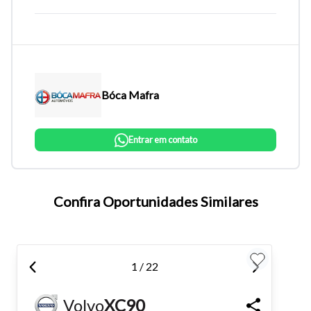
Bóca Mafra
Entrar em contato
Tamanho do texto
Confira Oportunidades Similares
Para aumentar ou diminuir a fonte em nosso site, utilize os
atalhos Ctrl+ (para aumentar) e Ctrl- (para diminuir) no seu
1 / 22
teclado.
Volvo
XC90