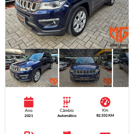
Km
Câmbio
Ano
82.332 KM
Automático
2021