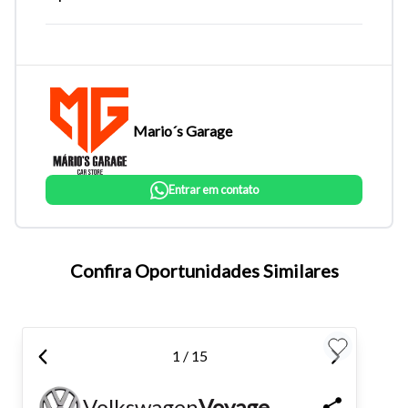
Mario´s Garage
Entrar em contato
Tamanho do texto
Confira Oportunidades Similares
Para aumentar ou diminuir a fonte em nosso site, utilize os
atalhos Ctrl+ (para aumentar) e Ctrl- (para diminuir) no seu
1 / 15
teclado.
Volkswagen
Voyage