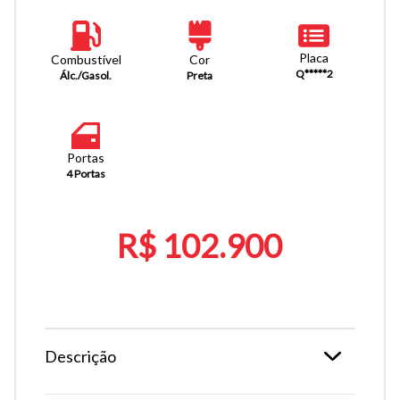
Placa
Combustível
Cor
Q*****2
Álc./Gasol.
Preta
Portas
4 Portas
R$ 102.900
Descrição