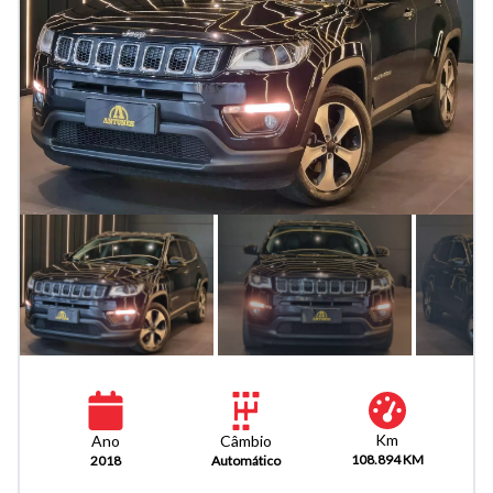
Km
Câmbio
Ano
108.894 KM
Automático
2018