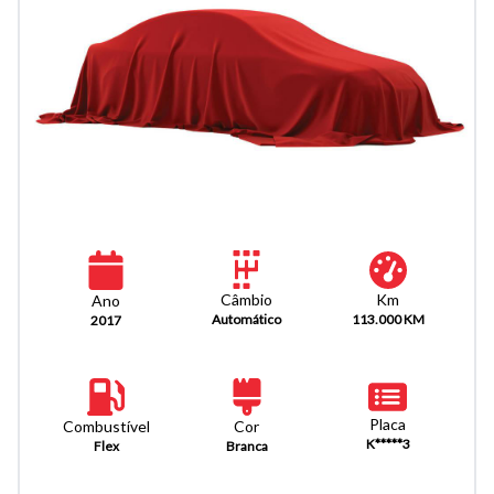
Km
Câmbio
Ano
113.000 KM
Automático
2017
Placa
Combustível
Cor
K*****3
Flex
Branca