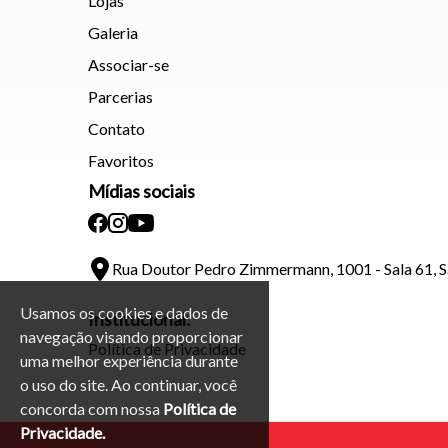
Lojas
Galeria
Associar-se
Parcerias
Contato
Favoritos
Mídias sociais
Rua Doutor Pedro Zimmermann, 1001 - Sala 61, 
Usamos os cookies e dados de
Institucional:
navegação visando proporcionar
Política de Privacidade
uma melhor experiência durante
o uso do site. Ao continuar, você
concorda com nossa
Política de
Privacidade.