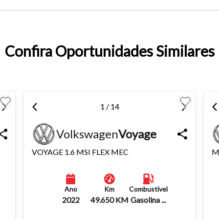
entar ou diminuir a fonte em nosso site, utilize os atalhos Ctrl+ (
) e Ctrl- (para diminuir) no seu teclado.
Confira Oportunidades Similares
1 / 14
Volkswagen
Voyage
VOYAGE 1.6 MSI FLEX MEC
M
Ano
Km
Combustível
2022
49.650 KM
Gasolina ...