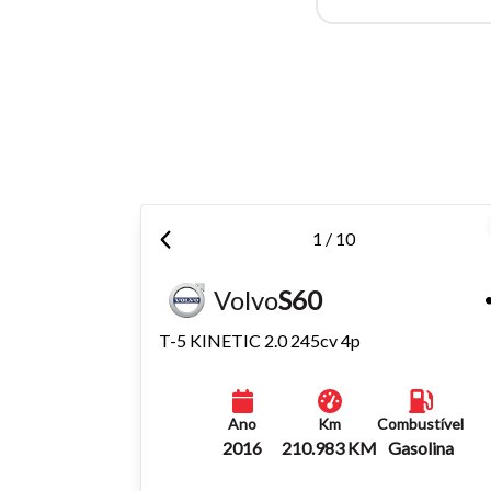
Para aum
aumentar
1 / 10
Volvo
S60
T-5 KINETIC 2.0 245cv 4p
Ano
Km
Combustível
2016
210.983 KM
Gasolina