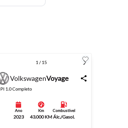
para
Fechar
1 / 15
Volkswagen
Voyage
PI 1.0 Completo
Ano
Km
Combustível
2023
43.000 KM
Álc./Gasol.