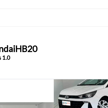
ndai
HB20
 1.0