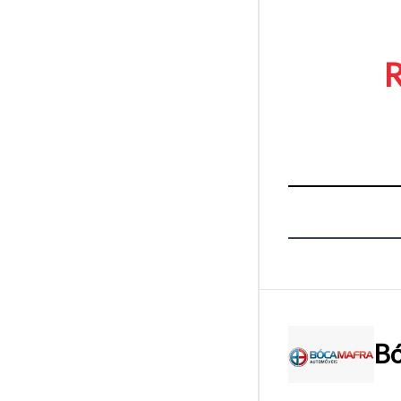
R
Bó
Tamanh