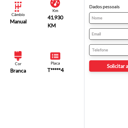
Dados pessoais
Km
Câmbio
41.930
Manual
KM
Placa
Cor
T*****4
Branca