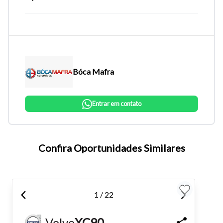
Bóca Mafra
Entrar em contato
Tamanho do texto
Confira Oportunidades Similares
Para aumentar ou diminuir a fonte em nosso site, utilize os
atalhos Ctrl+ (para aumentar) e Ctrl- (para diminuir) no seu
1 / 22
teclado.
Volvo
XC90