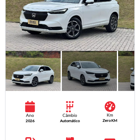
Km
Câmbio
Ano
Zero KM
Automático
2026