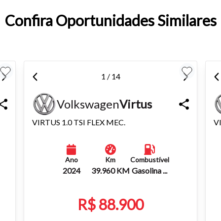
entar ou diminuir a fonte em nosso site, utilize os atalhos Ctrl+ (
Confira Oportunidades Similares
) e Ctrl- (para diminuir) no seu teclado.
1 / 14
Volkswagen
Virtus
VIRTUS 1.0 TSI FLEX MEC.
V
Ano
Km
Combustível
2024
39.960 KM
Gasolina ...
R$ 88.900