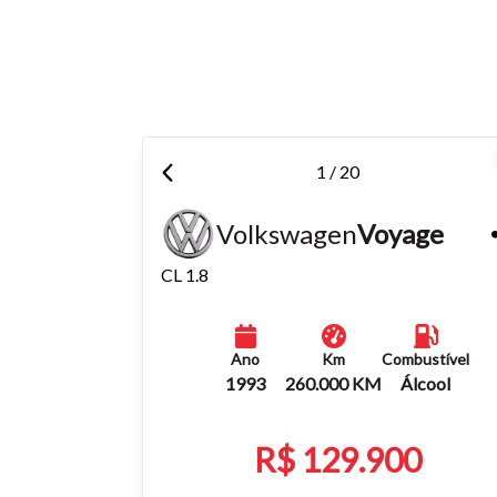
Para aum
aumentar
1 / 20
Volkswagen
Voyage
CL 1.8
Ano
Km
Combustível
1993
260.000 KM
Álcool
R$ 129.900