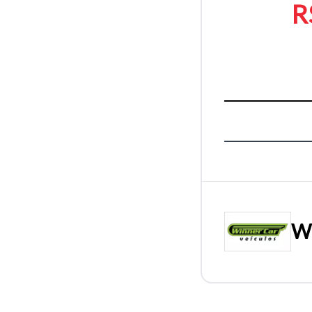
R
Wi
Tamanh