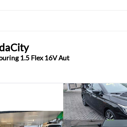
da
City
uring 1.5 Flex 16V Aut