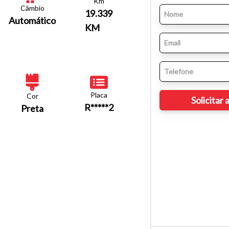
Km
Câmbio
19.339
Automático
KM
Placa
Cor
R*****2
Preta