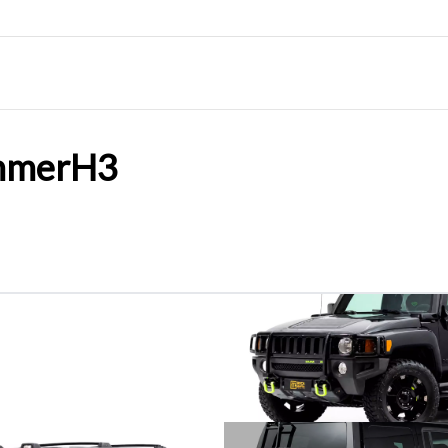
mer
H3