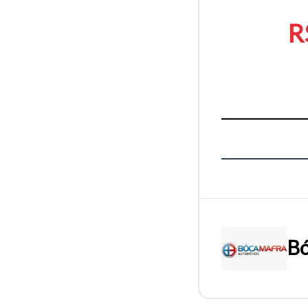
R
Bó
Tamanh