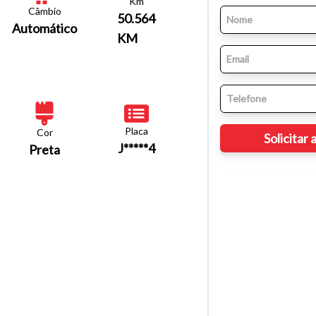
Km
Câmbio
50.564
Automático
KM
Placa
Cor
J*****4
Preta