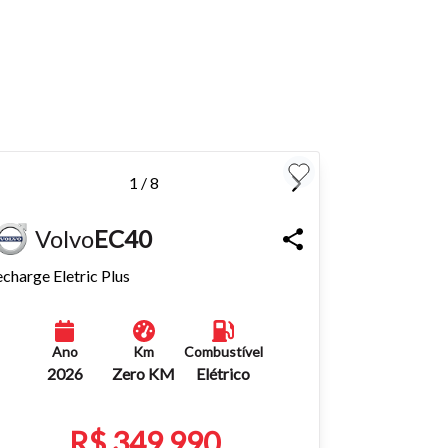
para
Fechar
1 / 8
Volvo
EC40
charge Eletric Plus
Ano
Km
Combustível
2026
Zero KM
Elétrico
R$ 349.990