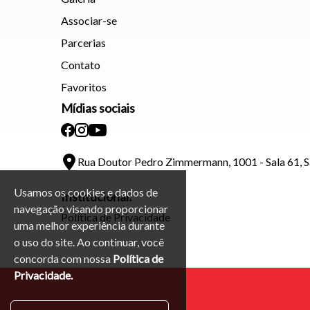
Associar-se
Parcerias
Contato
Favoritos
Mídias sociais
Rua Doutor Pedro Zimmermann, 1001 - Sala 61, 
Usamos os cookies e dados de
Institucional:
navegação visando proporcionar
Política de Privacidade
uma melhor experiência durante
o uso do site. Ao continuar, você
concorda com nossa
Política de
Privacidade.