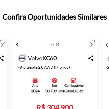
entar ou diminuir a fonte em nosso site, utilize os atalhos Ctrl+ (
) e Ctrl- (para diminuir) no seu teclado.
Confira Oportunidades Similares
1 / 14
Volvo
XC60
T-8 Ultimate 2.0 AWD (Híbrido)
Re
Ano
Km
Combustível
2024
30.739 KM
Gasol./Elét.
R$ 304.900