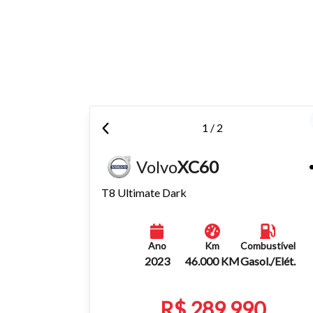
Para aum
aumentar
1 / 2
Volvo
XC60
T8 Ultimate Dark
Ano
Km
Combustível
2023
46.000 KM
Gasol./Elét.
R$ 289.990