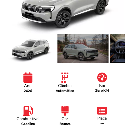
Km
Câmbio
Ano
Zero KM
Automático
2026
Placa
Combustível
Cor
---
Gasolina
Branca