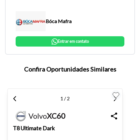
Bóca Mafra
Entrar em contato
Confira Oportunidades Similares
Tamanho do texto
Para aumentar ou diminuir a fonte em nosso site, utilize os
1 / 2
atalhos Ctrl+ (para aumentar) e Ctrl- (para diminuir) no seu
teclado.
Volvo
XC60
T8 Ultimate Dark
Fechar