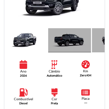
Km
Câmbio
Ano
Zero KM
Automático
2026
Placa
Combustível
Cor
---
Diesel
Preta