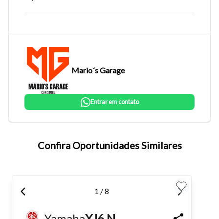
Mario´s Garage
Entrar em contato
Tamanho do texto
Confira Oportunidades Similares
Para aumentar ou diminuir a fonte em nosso site, utilize os
atalhos Ctrl+ (para aumentar) e Ctrl- (para diminuir) no seu
1 / 8
teclado.
Yamaha
XJ6 N