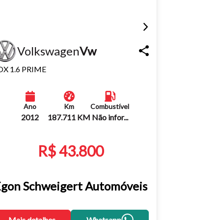
Volkswagen
Vw
OX 1.6 PRIME
Ano
Km
Combustível
2012
187.711 KM
Não infor...
R$ 43.800
gon Schweigert Automóveis
Mais detalhes
Whatsapp