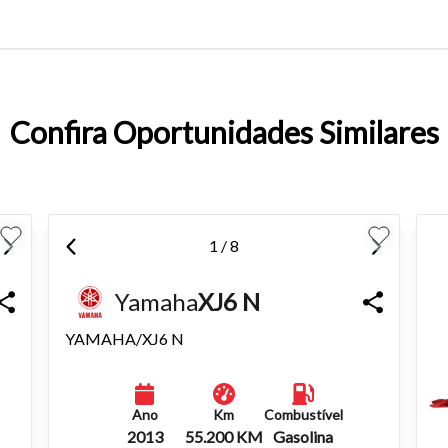
o do texto
Confira Oportunidades Similares
entar ou diminuir a fonte em nosso site, utilize os atalhos Ctrl+ (
) e Ctrl- (para diminuir) no seu teclado.
1 / 8
Yamaha
XJ6 N
YAMAHA/XJ6 N
Ano
Km
Combustível
2013
55.200 KM
Gasolina