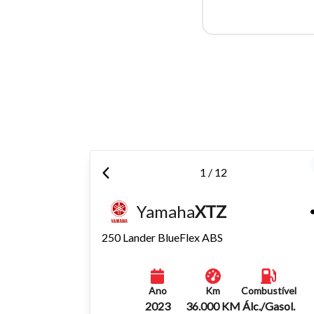
Tamanh
Para aum
aumentar
1 / 12
Yamaha
XTZ
250 Lander BlueFlex ABS
Ano
Km
Combustível
2023
36.000 KM
Álc./Gasol.