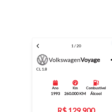
Para aum
aumentar
1 / 20
Volkswagen
Voyage
CL 1.8
Ano
Km
Combustível
1993
260.000 KM
Álcool
R$ 129.900