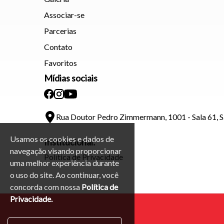
Associar-se
Parcerias
Contato
Favoritos
Mídias sociais
Rua Doutor Pedro Zimmermann, 1001 - Sala 61, 
Usamos os cookies e dados de
Institucional:
navegação visando proporcionar
Política de Privacidade
uma melhor experiência durante
o uso do site. Ao continuar, você
concorda com nossa
Política de
Privacidade.