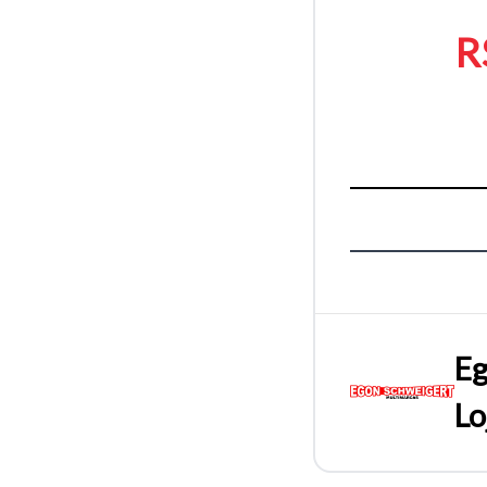
R
Eg
Lo
Tamanh