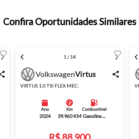
entar ou diminuir a fonte em nosso site, utilize os atalhos Ctrl+ (
) e Ctrl- (para diminuir) no seu teclado.
Confira Oportunidades Similares
1 / 14
Volkswagen
Virtus
VIRTUS 1.0 TSI FLEX MEC.
V
Ano
Km
Combustível
2024
39.960 KM
Gasolina ...
R$ 88.900