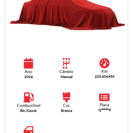
Km
Câmbio
Ano
220.656 KM
Manual
2016
Placa
Combustível
Cor
Q*****9
Álc./Gasol.
Branca