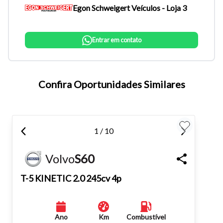
Egon Schweigert Veículos - Loja 3
Entrar em contato
Confira Oportunidades Similares
Tamanho do texto
1 / 10
Para aumentar ou diminuir a fonte em nosso site, utilize os
atalhos Ctrl+ (para aumentar) e Ctrl- (para diminuir) no seu
Volvo
S60
teclado.
T-5 KINETIC 2.0 245cv 4p
Fechar
Ano
Km
Combustível