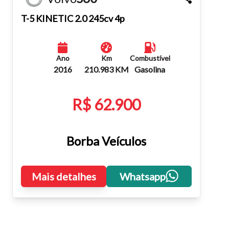
Fechar
T-5 KINETIC 2.0 245cv 4p
Ano
Km
Combustível
2016
210.983 KM
Gasolina
R$ 62.900
Borba Veículos
Mais detalhes
Whatsapp