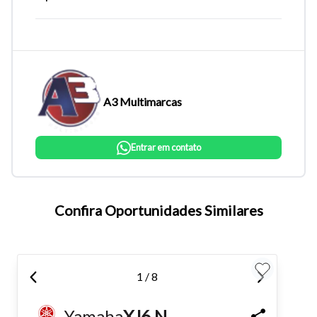
A3 Multimarcas
Entrar em contato
Tamanho do texto
Confira Oportunidades Similares
Para aumentar ou diminuir a fonte em nosso site, utilize os
atalhos Ctrl+ (para aumentar) e Ctrl- (para diminuir) no seu
1 / 8
teclado.
Yamaha
XJ6 N