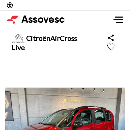
Citroën
AirCross
Live