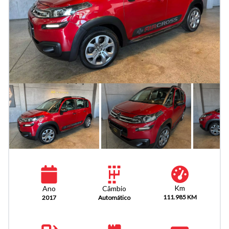
Km
Câmbio
Ano
111.985 KM
Automático
2017