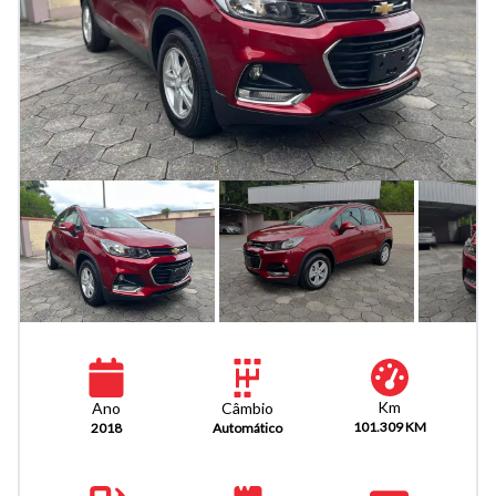
Km
Câmbio
Ano
101.309 KM
Automático
2018