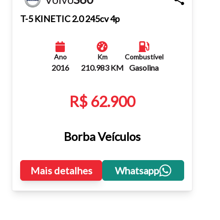
Fechar
T-5 KINETIC 2.0 245cv 4p
Ano
Km
Combustível
2016
210.983 KM
Gasolina
R$ 62.900
Borba Veículos
Mais detalhes
Whatsapp