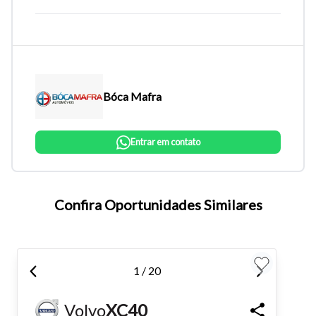
Bóca Mafra
Entrar em contato
Tamanho do texto
Confira Oportunidades Similares
Para aumentar ou diminuir a fonte em nosso site, utilize os
atalhos Ctrl+ (para aumentar) e Ctrl- (para diminuir) no seu
1 / 20
teclado.
Volvo
XC40