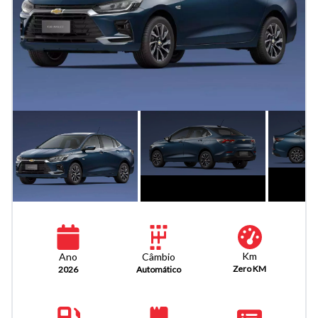
Km
Câmbio
Ano
Zero KM
Automático
2026